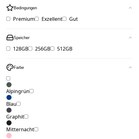
Bedingungen
Premium
Exzellent
Gut
Speicher
128GB
256GB
512GB
Farbe
Alpingrün
Blau
Graphit
Mitternacht