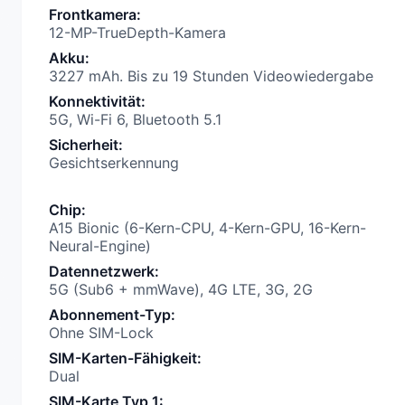
Frontkamera
:
12-MP-TrueDepth-Kamera
Akku
:
3227 mAh. Bis zu 19 Stunden Videowiedergabe
Konnektivität
:
5G, Wi-Fi 6, Bluetooth 5.1
Sicherheit
:
Gesichtserkennung
Chip
:
A15 Bionic (6-Kern-CPU, 4-Kern-GPU, 16-Kern-
Neural-Engine)
Datennetzwerk
:
5G (Sub6 + mmWave), 4G LTE, 3G, 2G
Abonnement-Typ
:
Ohne SIM-Lock
SIM-Karten-Fähigkeit
:
Dual
SIM-Karte Typ 1
: