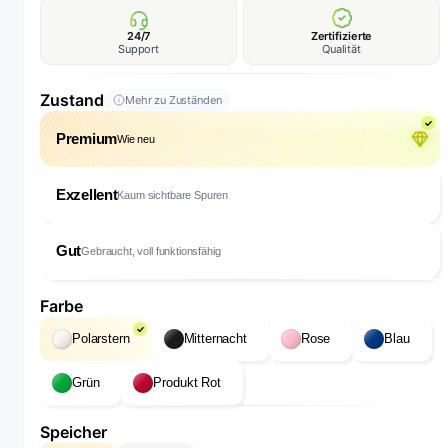
24/7
Zertifizierte
Support
Qualität
Zustand
Mehr zu Zuständen
Premium
Wie neu
Exzellent
Kaum sichtbare Spuren
Gut
Gebraucht, voll funktionsfähig
Farbe
Polarstern
Mitternacht
Rose
Blau
Grün
Produkt Rot
Speicher