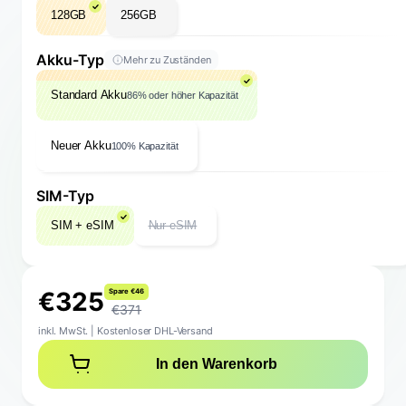
128GB
256GB
Akku-Typ
Mehr zu Zuständen
Standard Akku
86% oder höher Kapazität
Neuer Akku
100% Kapazität
SIM-Typ
SIM + eSIM
Nur eSIM
€
3
2
5
S
p
a
r
e
€
4
6
€371
inkl. MwSt.
|
Kostenloser DHL-Versand
In den Warenkorb