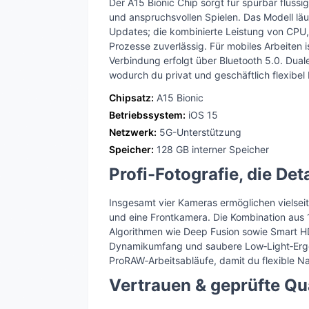
Der A15 Bionic Chip sorgt für spürbar flüss
und anspruchsvollen Spielen. Das Modell läuf
Updates; die kombinierte Leistung von CPU,
Prozesse zuverlässig. Für mobiles Arbeiten i
Verbindung erfolgt über Bluetooth 5.0. Dua
wodurch du privat und geschäftlich flexibel 
Chipsatz:
A15 Bionic
Betriebssystem:
iOS 15
Netzwerk:
5G-Unterstützung
Speicher:
128 GB interner Speicher
Profi-Fotografie, die Deta
Insgesamt vier Kameras ermöglichen vielseit
und eine Frontkamera. Die Kombination aus 
Algorithmen wie Deep Fusion sowie Smart HDR
Dynamikumfang und saubere Low‑Light‑Ergeb
ProRAW‑Arbeitsabläufe, damit du flexible Na
Vertrauen & geprüfte Qua