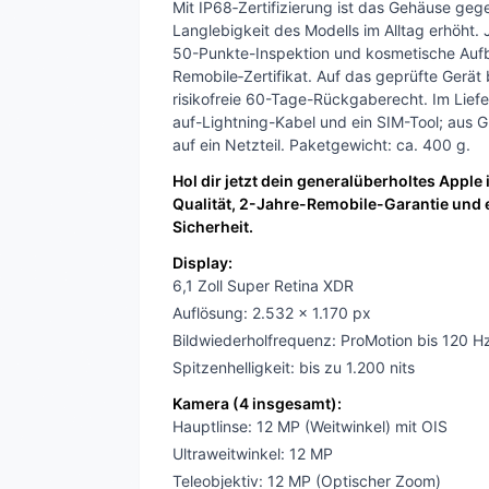
Mit IP68‑Zertifizierung ist das Gehäuse ge
Langlebigkeit des Modells im Alltag erhöht.
50-Punkte-Inspektion und kosmetische Aufbe
Remobile‑Zertifikat. Auf das geprüfte Gerä
risikofreie 60-Tage-Rückgaberecht. Im Lief
auf-Lightning-Kabel und ein SIM-Tool; aus 
auf ein Netzteil. Paketgewicht: ca. 400 g.
Hol dir jetzt dein generalüberholtes Apple
Qualität, 2-Jahre-Remobile-Garantie und
Sicherheit.
Display:
6,1 Zoll Super Retina XDR
Auflösung: 2.532 x 1.170 px
Bildwiederholfrequenz: ProMotion bis 120 H
Spitzenhelligkeit: bis zu 1.200 nits
Kamera (4 insgesamt):
Hauptlinse: 12 MP (Weitwinkel) mit OIS
Ultraweitwinkel: 12 MP
Teleobjektiv: 12 MP (Optischer Zoom)