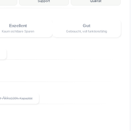
Support
Qualität
Exzellent
Gut
Kaum sichtbare Spuren
Gebraucht, voll funktionsfähig
n
r Akku
100% Kapazität