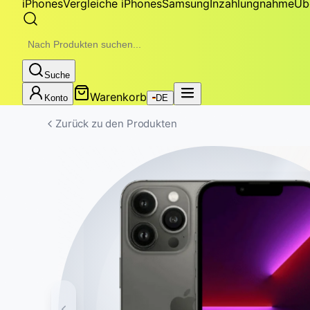
iPhones
Vergleiche iPhones
Samsung
Inzahlungnahme
Üb
Suche
Warenkorb
Konto
DE
Zurück zu den Produkten