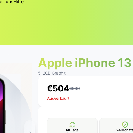
er uns
Hilfe
Apple iPhone 13
512GB Graphit
€
5
0
4
€
666
Ausverkauft
60 Tage
24 Monat