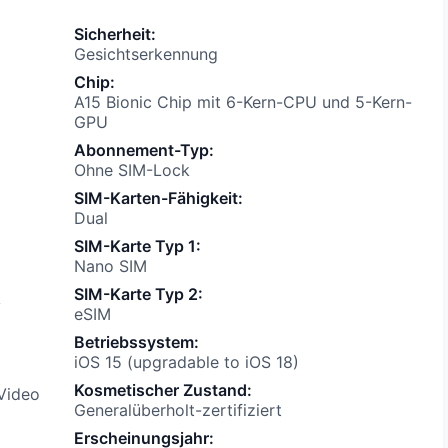
Sicherheit
:
Gesichtserkennung
Chip
:
A15 Bionic Chip mit 6-Kern-CPU und 5-Kern-
GPU
Abonnement-Typ
:
Ohne SIM-Lock
SIM-Karten-Fähigkeit
:
Dual
SIM-Karte Typ 1
:
Nano SIM
SIM-Karte Typ 2
:
v
eSIM
Betriebssystem
:
iOS 15 (upgradable to iOS 18)
Kosmetischer Zustand
:
Video
Generalüberholt-zertifiziert
Erscheinungsjahr
: