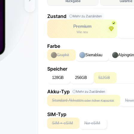
Rückgabe
Garantie
Zustand
Mehr zu Zuständen
Premium
Wie neu
Farbe
Graphit
Sierrablau
Alpingrü
Speicher
128GB
256GB
512GB
Akku-Typ
Mehr zu Zuständen
Standard Akku
Neue
86% oder höher Kapazität
SIM-Typ
SIM + eSIM
Nur eSIM