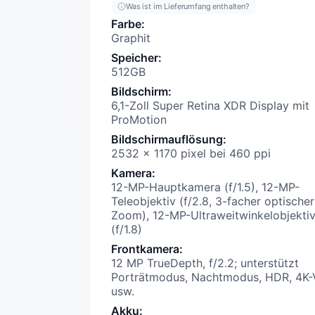
Was ist im Lieferumfang enthalten?
Farbe
:
Graphit
Speicher
:
512GB
Bildschirm
:
6,1-Zoll Super Retina XDR Display mit
ProMotion
Bildschirmauflösung
:
2532 x 1170 pixel bei 460 ppi
Kamera
:
12-MP-Hauptkamera (f/1.5), 12-MP-
Teleobjektiv (f/2.8, 3-facher optischer
Zoom), 12-MP-Ultraweitwinkelobjekti
(f/1.8)
Frontkamera
:
12 MP TrueDepth, f/2.2; unterstützt
Porträtmodus, Nachtmodus, HDR, 4K-
usw.
Akku
: