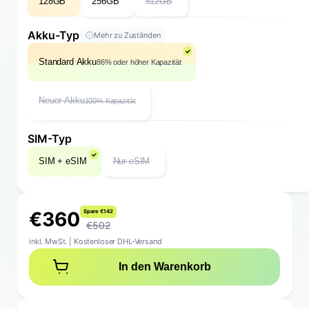
128GB
256GB
512GB
Akku-Typ
Mehr zu Zuständen
Standard Akku
86% oder höher Kapazität
Neuer Akku
100% Kapazität
SIM-Typ
SIM + eSIM
Nur eSIM
€
3
6
0
S
p
a
r
e
€
1
4
2
€502
inkl. MwSt.
|
Kostenloser DHL-Versand
In den Warenkorb