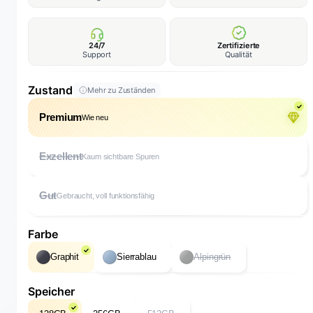
24/7
Zertifizierte
Support
Qualität
Zustand
Mehr zu Zuständen
Premium
Wie neu
Exzellent
Kaum sichtbare Spuren
Gut
Gebraucht, voll funktionsfähig
Farbe
Graphit
Sierrablau
Alpingrün
Speicher