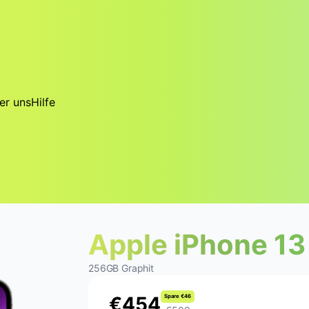
er uns
Hilfe
Apple iPhone 13
256GB Graphit
€
4
5
4
S
p
a
r
e
€
4
6