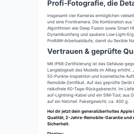
Profi-Fotografie, die Deta
Insgesamt vier Kameras ermöglichen vielseit
und eine Frontkamera. Die Kombination aus 
Algorithmen wie Deep Fusion sowie Smart HDR
Dynamikumfang und saubere Low‑Light‑Ergeb
ProRAW‑Arbeitsabläufe, damit du flexible Na
Vertrauen & geprüfte Qua
Mit IP68‑Zertifizierung ist das Gehäuse ge
Langlebigkeit des Modells im Alltag erhöht.
50-Punkte-Inspektion und kosmetische Aufbe
Remobile‑Zertifikat. Auf das geprüfte Gerä
risikofreie 60-Tage-Rückgaberecht. Im Lief
auf-Lightning-Kabel und ein SIM-Tool; aus 
auf ein Netzteil. Paketgewicht: ca. 400 g.
Hol dir jetzt dein generalüberholtes Apple
Qualität, 2-Jahre-Remobile-Garantie und
Sicherheit.
Display: