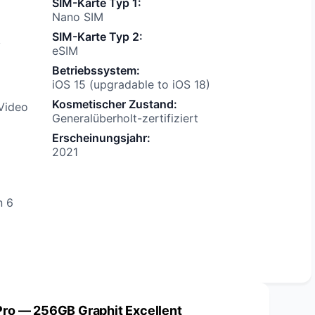
SIM-Karte Typ 1
:
Nano SIM
SIM-Karte Typ 2
:
v
eSIM
Betriebssystem
:
iOS 15 (upgradable to iOS 18)
Kosmetischer Zustand
:
Video
Generalüberholt-zertifiziert
Erscheinungsjahr
:
2021
n 6
Pro — 256GB Graphit Excellent