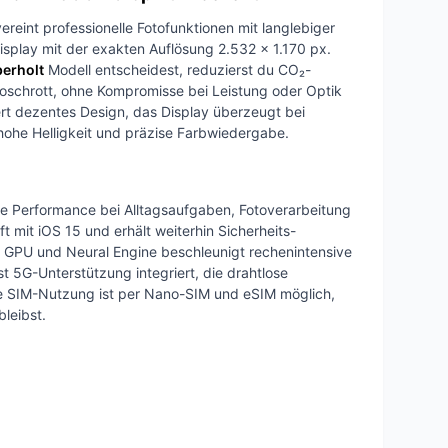
ereint professionelle Fotofunktionen mit langlebiger
splay mit der exakten Auflösung 2.532 x 1.170 px.
erholt
Modell entscheidest, reduzierst du CO₂-
roschrott, ohne Kompromisse bei Leistung oder Optik
ert dezentes Design, das Display überzeugt bei
ohe Helligkeit und präzise Farbwiedergabe.
ige Performance bei Alltagsaufgaben, Fotoverarbeitung
t mit iOS 15 und erhält weiterhin Sicherheits-
 GPU und Neural Engine beschleunigt rechenintensive
st 5G-Unterstützung integriert, die drahtlose
le SIM-Nutzung ist per Nano-SIM und eSIM möglich,
bleibst.