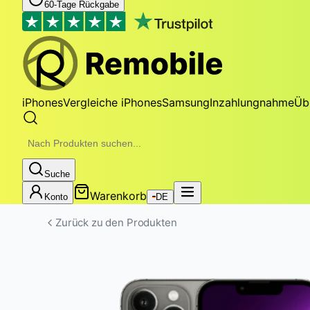
60-Tage Rückgabe
iPhones
Vergleiche iPhones
Samsung
Inzahlungnahme
Üb
Suche
Warenkorb
Konto
DE
Zurück zu den Produkten