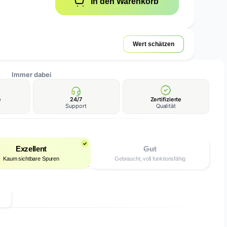
In den Warenkorb
Wert schätzen
Immer dabei
e
24/7
Zertifizierte
Support
Qualität
Exzellent
Gut
Kaum sichtbare Spuren
Gebraucht, voll funktionsfähig
n