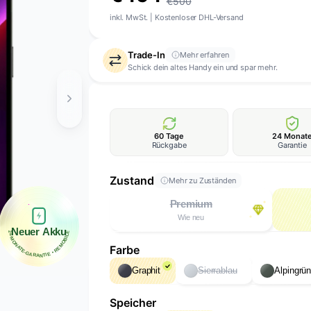
€500
inkl. MwSt.
|
Kostenloser DHL-Versand
Trade-In
Mehr erfahren
Schick dein altes Handy ein und spar mehr.
60 Tage
24 Monat
Rückgabe
Garantie
Zustand
Mehr zu Zuständen
Premium
Wie neu
Neuer Akku
24-MONATE-GARANTIE • REMOBILE
Farbe
Graphit
Sierrablau
Alpingrü
Speicher