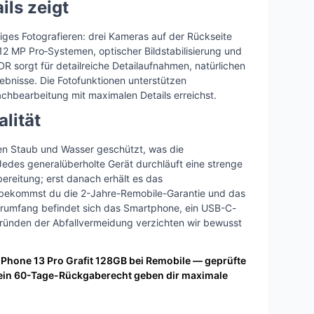
ils zeigt
iges Fotografieren: drei Kameras auf der Rückseite
12 MP Pro‑Systemen, optischer Bildstabilisierung und
 sorgt für detailreiche Detailaufnahmen, natürlichen
nisse. Die Fotofunktionen unterstützen
chbearbeitung mit maximalen Details erreichst.
lität
gen Staub und Wasser geschützt, was die
 Jedes generalüberholte Gerät durchläuft eine strenge
reitung; erst danach erhält es das
t bekommst du die 2-Jahre-Remobile-Garantie und das
erumfang befindet sich das Smartphone, ein USB-C-
Gründen der Abfallvermeidung verzichten wir bewusst
 iPhone 13 Pro Grafit 128GB bei Remobile — geprüfte
 ein 60-Tage-Rückgaberecht geben dir maximale