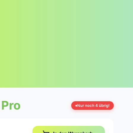
 Pro
Nur noch 4 übrig!