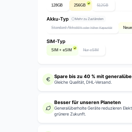
128GB
256GB
512GB
Akku-Typ
Mehr zu Zuständen
Standard Akku
Neue
86% oder höher Kapazität
SIM-Typ
SIM + eSIM
Nur eSIM
Spare bis zu 40 % mit generalüb
Gleiche Qualität, DHL-Versand.
Besser für unseren Planeten
Generalüberholte Geräte reduzieren Elek
grünere Zukunft.