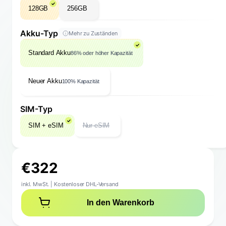
128GB
256GB
Akku-Typ
Mehr zu Zuständen
Standard Akku
86% oder höher Kapazität
Neuer Akku
100% Kapazität
SIM-Typ
SIM + eSIM
Nur eSIM
€
3
2
2
inkl. MwSt.
|
Kostenloser DHL-Versand
In den Warenkorb