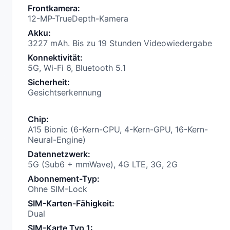
Frontkamera
:
12-MP-TrueDepth-Kamera
Akku
:
3227 mAh. Bis zu 19 Stunden Videowiedergabe
Konnektivität
:
5G, Wi-Fi 6, Bluetooth 5.1
Sicherheit
:
Gesichtserkennung
Chip
:
A15 Bionic (6-Kern-CPU, 4-Kern-GPU, 16-Kern-
Neural-Engine)
Datennetzwerk
:
5G (Sub6 + mmWave), 4G LTE, 3G, 2G
Abonnement-Typ
:
Ohne SIM-Lock
SIM-Karten-Fähigkeit
:
Dual
SIM-Karte Typ 1
: