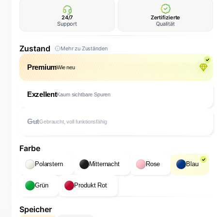
24/7
Zertifizierte
Support
Qualität
Zustand
Mehr zu Zuständen
Premium
Wie neu
Exzellent
Kaum sichtbare Spuren
Gut
Gebraucht, voll funktionsfähig
Farbe
Polarstern
Mitternacht
Rose
Blau
Grün
Produkt Rot
Speicher