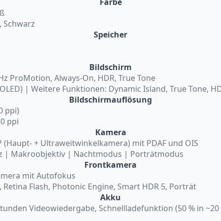
Farbe
iß
i, Schwarz
Speicher
Bildschirm
 Hz ProMotion, Always-On, HDR, True Tone
(OLED) | Weitere Funktionen: Dynamic Island, True Tone, H
Bildschirmauflösung
0 ppi)
60 ppi
Kamera
 (Haupt- + Ultraweitwinkelkamera) mit PDAF und OIS
litz | Makroobjektiv | Nachtmodus | Porträtmodus
Frontkamera
amera mit Autofokus
, Retina Flash, Photonic Engine, Smart HDR 5, Porträt
Akku
Stunden Videowiedergabe, Schnellladefunktion (50 % in ~20