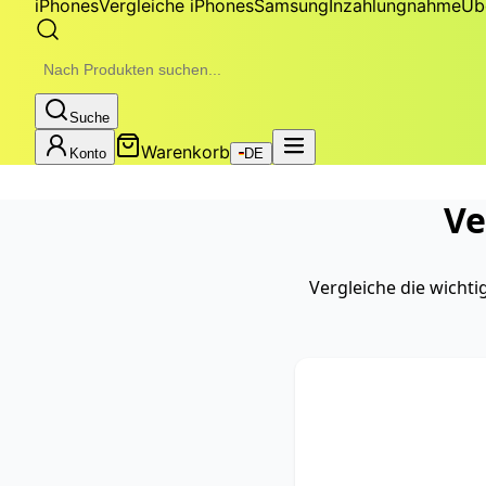
iPhones
Vergleiche iPhones
Samsung
Inzahlungnahme
Üb
Suche
Warenkorb
Konto
DE
Ve
Vergleiche die wicht