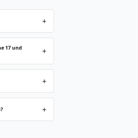
ne 17 und
o?