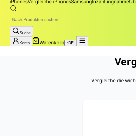
iPhones
Vergleiche iPhones
Samsung
Inzahlungnahme
Üb
Suche
Warenkorb
Konto
DE
Ver
Vergleiche die wic