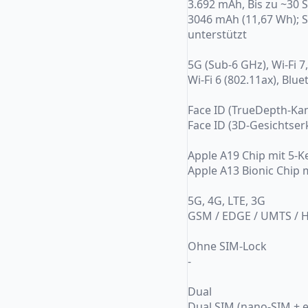
3.692 mAh, Bis zu ~30 
3046 mAh (11,67 Wh); S
unterstützt
5G (Sub-6 GHz), Wi-Fi 
Wi-Fi 6 (802.11ax), Blu
Face ID (TrueDepth-Ka
Face ID (3D-Gesichtser
Apple A19 Chip mit 5-
Apple A13 Bionic Chip 
5G, 4G, LTE, 3G
GSM / EDGE / UMTS / H
Ohne SIM-Lock
-
Dual
Dual SIM (nano-SIM + 