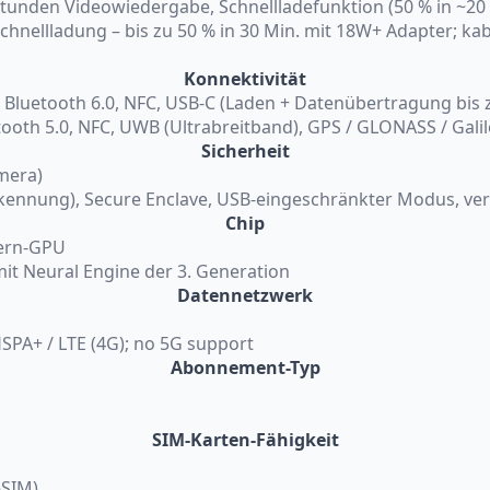
Stunden Videowiedergabe, Schnellladefunktion (50 % in ~20
chnellladung – bis zu 50 % in 30 Min. mit 18W+ Adapter; ka
Konnektivität
7, Bluetooth 6.0, NFC, USB-C (Laden + Datenübertragung bis 
etooth 5.0, NFC, UWB (Ultrabreitband), GPS / GLONASS / Gali
Sicherheit
mera)
kennung), Secure Enclave, USB-eingeschränkter Modus, ver
Chip
Kern-GPU
mit Neural Engine der 3. Generation
Datennetzwerk
SPA+ / LTE (4G); no 5G support
Abonnement-Typ
SIM-Karten-Fähigkeit
eSIM)