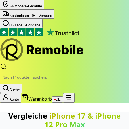
24‑Monate‑Garantie
Kostenloser DHL-Versand
60-Tage Rückgabe
Suche
Warenkorb
Konto
DE
Vergleiche
iPhone 17
&
iPhone
12 Pro Max