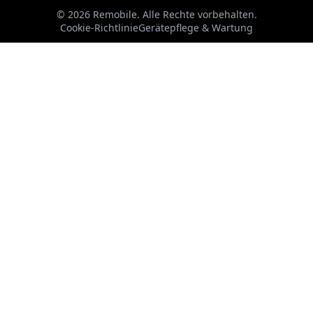
©
2026
Remobile
.
Alle Rechte vorbehalten.
Cookie-Richtlinie
Gerätepflege & Wartung