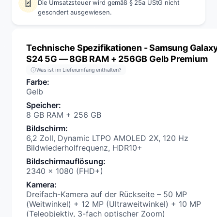
Die Umsatzsteuer wird gemäß § 25a UStG nicht
gesondert ausgewiesen.
Technische Spezifikationen
- Samsung Galax
S24 5G — 8GB RAM + 256GB Gelb Premium
Was ist im Lieferumfang enthalten?
Farbe
:
Gelb
Speicher
:
8 GB RAM + 256 GB
Bildschirm
:
6,2 Zoll, Dynamic LTPO AMOLED 2X, 120 Hz
Bildwiederholfrequenz, HDR10+
Bildschirmauflösung
:
2340 × 1080 (FHD+)
Kamera
:
Dreifach-Kamera auf der Rückseite – 50 MP
(Weitwinkel) + 12 MP (Ultraweitwinkel) + 10 MP
(Teleobjektiv, 3-fach optischer Zoom)