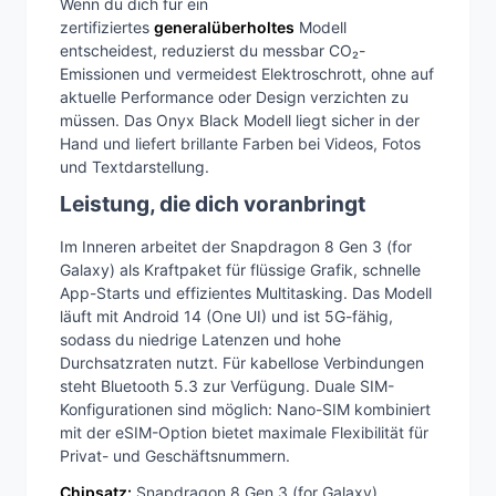
Wenn du dich für ein
zertifiziertes
generalüberholtes
Modell
entscheidest, reduzierst du messbar CO₂-
Emissionen und vermeidest Elektroschrott, ohne auf
aktuelle Performance oder Design verzichten zu
müssen. Das Onyx Black Modell liegt sicher in der
Hand und liefert brillante Farben bei Videos, Fotos
und Textdarstellung.
Leistung, die dich voranbringt
Im Inneren arbeitet der Snapdragon 8 Gen 3 (for
Galaxy) als Kraftpaket für flüssige Grafik, schnelle
App-Starts und effizientes Multitasking. Das Modell
läuft mit Android 14 (One UI) und ist 5G-fähig,
sodass du niedrige Latenzen und hohe
Durchsatzraten nutzt. Für kabellose Verbindungen
steht Bluetooth 5.3 zur Verfügung. Duale SIM-
Konfigurationen sind möglich: Nano-SIM kombiniert
mit der eSIM-Option bietet maximale Flexibilität für
Privat- und Geschäftsnummern.
Chipsatz:
Snapdragon 8 Gen 3 (for Galaxy)