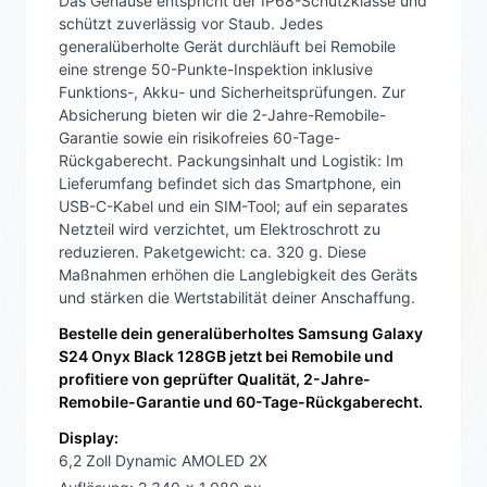
Das Gehäuse entspricht der IP68-Schutzklasse und
schützt zuverlässig vor Staub. Jedes
generalüberholte Gerät durchläuft bei Remobile
eine strenge 50-Punkte-Inspektion inklusive
Funktions-, Akku- und Sicherheitsprüfungen. Zur
Absicherung bieten wir die 2-Jahre-Remobile-
Garantie sowie ein risikofreies 60-Tage-
Rückgaberecht. Packungsinhalt und Logistik: Im
Lieferumfang befindet sich das Smartphone, ein
USB-C-Kabel und ein SIM-Tool; auf ein separates
Netzteil wird verzichtet, um Elektroschrott zu
reduzieren. Paketgewicht: ca. 320 g. Diese
Maßnahmen erhöhen die Langlebigkeit des Geräts
und stärken die Wertstabilität deiner Anschaffung.
Bestelle dein generalüberholtes Samsung Galaxy
S24 Onyx Black 128GB jetzt bei Remobile und
profitiere von geprüfter Qualität, 2-Jahre-
Remobile-Garantie und 60-Tage-Rückgaberecht.
Display:
6,2 Zoll Dynamic AMOLED 2X