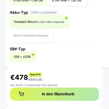
8 GB RAM + 256 GB
8 GB RAM + 128 GB
Akku-Typ
Mehr zu Zuständen
Standard Akku
86% oder höher Kapazität
Neuer Akku
100% Kapazität
SIM-Typ
SIM + eSIM
€
4
7
8
S
p
a
r
e
€
1
1
5
€593,28
inkl. MwSt.
|
Kostenloser DHL-Versand
In den Warenkorb