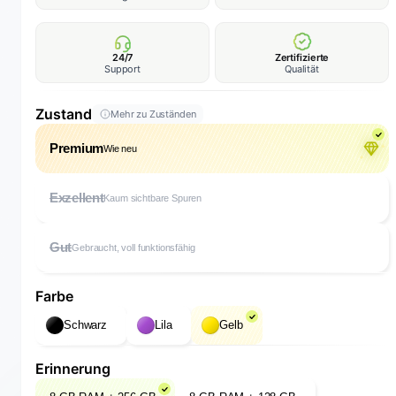
24/7
Zertifizierte
Support
Qualität
Zustand
Mehr zu Zuständen
Premium
Wie neu
Exzellent
Kaum sichtbare Spuren
Gut
Gebraucht, voll funktionsfähig
Farbe
Schwarz
Lila
Gelb
Erinnerung