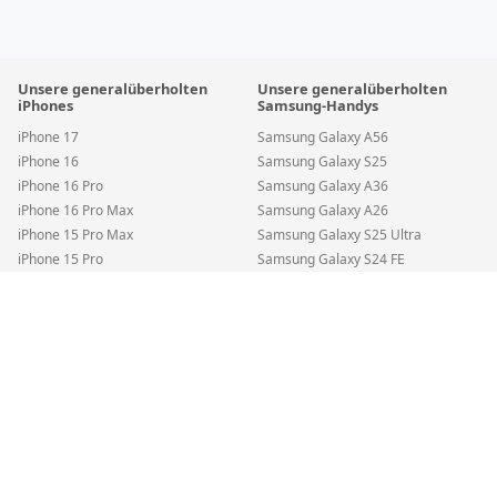
Unsere generalüberholten
Unsere generalüberholten
iPhones
Samsung-Handys
iPhone 17
Samsung Galaxy A56
iPhone 16
Samsung Galaxy S25
iPhone 16 Pro
Samsung Galaxy A36
iPhone 16 Pro Max
Samsung Galaxy A26
iPhone 15 Pro Max
Samsung Galaxy S25 Ultra
iPhone 15 Pro
Samsung Galaxy S24 FE
iPhone 15
Samsung Galaxy S24
Samsung Galaxy S24 5G — 8GB RAM + 256GB Gelb • SIM + eSIM • Standar
iPhone 14 Pro Max
Samsung Galaxy A35
Akku
•
Zustand
:
Premium
Spare
€115
iPhone 14 Pro
Samsung Galaxy S22 5G
€478
€593,28
In den Warenkorb
iPhone 14
Samsung Galaxy S25 Edge
inkl. MwSt.
•
Kostenloser DHL-Versand
iPhone SE (2022)
Samsung Galaxy A55
iPhone 13 Pro Max
Samsung Galaxy A54
iPhone 13 Pro
Samsung Galaxy A16
iPhone 13
Samsung Galaxy A15
iPhone 13 Mini
Samsung Galaxy A05s