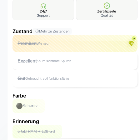
24/7
Zertifizierte
Support
Qualität
Zustand
Mehr zu Zuständen
Premium
Wie neu
Exzellent
Kaum sichtbare Spuren
Gut
Gebraucht, voll funktionsfähig
Farbe
Schwarz
Erinnerung
6 GB RAM + 128 GB