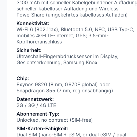
3100 mAh mit schneller Kabelgebundener Aufladung
schneller kabelloser Aufladung und Wireless
PowerShare (umgekehrtes kabelloses Aufladen)
Konnektivität
:
Wi-Fi 6 (802.11ax), Bluetooth 5.0, NFC, USB Typ‑C,
mobiles 4G-LTE-Internet, GPS; 3,5-mm-
Kopfhöreranschluss
Sicherheit
:
Ultraschall-Fingerabdrucksensor im Display,
Gesichtserkennung, Samsung Knox
Chip
:
Exynos 9820 (8 nm, G970F global) oder
Snapdragon 855 (7 nm, regionsabhängig)
Datennetzwerk
:
2G / 3G / 4G LTE
Abonnement-Typ
:
Unlocked, no contract (SIM‑free)
SIM-Karten-Fähigkeit
:
Dual SIM (nano‑SIM + eSIM, or dual eSIM / dual