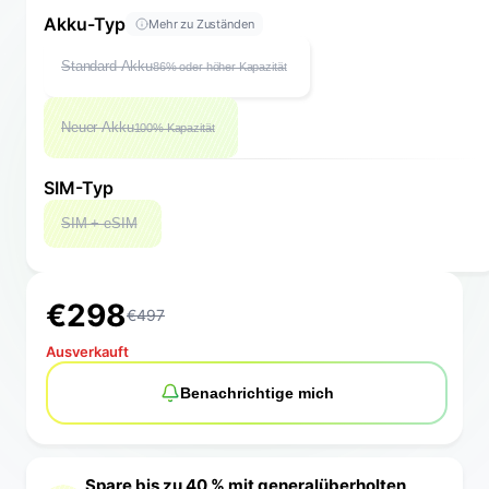
Akku-Typ
Mehr zu Zuständen
Standard Akku
86% oder höher Kapazität
Neuer Akku
100% Kapazität
SIM-Typ
SIM + eSIM
€
2
9
8
€
497
Ausverkauft
Benachrichtige mich
Spare bis zu 40 % mit generalüberholten