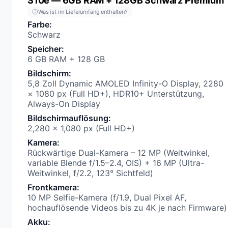
S10e — 6GB RAM + 128GB Schwarz Premium
Was ist im Lieferumfang enthalten?
Farbe
:
Schwarz
Speicher
:
6 GB RAM + 128 GB
Bildschirm
:
5,8 Zoll Dynamic AMOLED Infinity-O Display, 2280
× 1080 px (Full HD+), HDR10+ Unterstützung,
Always-On Display
Bildschirmauflösung
:
2,280 x 1,080 px (Full HD+)
Kamera
:
Rückwärtige Dual-Kamera – 12 MP (Weitwinkel,
variable Blende f/1.5–2.4, OIS) + 16 MP (Ultra-
Weitwinkel, f/2.2, 123° Sichtfeld)
Frontkamera
:
10 MP Selfie-Kamera (f/1.9, Dual Pixel AF,
hochauflösende Videos bis zu 4K je nach Firmware)
Akku
: