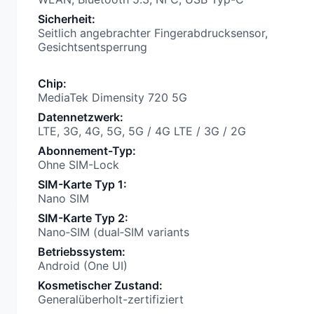
Sicherheit
:
Seitlich angebrachter Fingerabdrucksensor,
Gesichtsentsperrung
Chip
:
MediaTek Dimensity 720 5G
Datennetzwerk
:
LTE, 3G, 4G, 5G, 5G / 4G LTE / 3G / 2G
Abonnement-Typ
:
Ohne SIM-Lock
SIM-Karte Typ 1
:
Nano SIM
SIM-Karte Typ 2
:
Nano‑SIM (dual‑SIM variants
Betriebssystem
:
Android (One UI)
Kosmetischer Zustand
:
Generalüberholt-zertifiziert