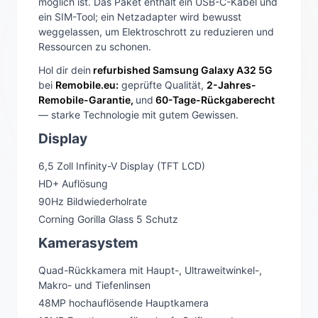
möglich ist. Das Paket enthält ein USB-C-Kabel und
ein SIM-Tool; ein Netzadapter wird bewusst
weggelassen, um Elektroschrott zu reduzieren und
Ressourcen zu schonen.
Hol dir dein
refurbished Samsung Galaxy A32 5G
bei
Remobile.eu:
geprüfte Qualität,
2-Jahres-
Remobile-Garantie,
und
60-Tage-Rückgaberecht
— starke Technologie mit gutem Gewissen.
Display
6,5 Zoll Infinity-V Display (TFT LCD)
HD+ Auflösung
90Hz Bildwiederholrate
Corning Gorilla Glass 5 Schutz
Kamerasystem
Quad-Rückkamera mit Haupt-, Ultraweitwinkel-,
Makro- und Tiefenlinsen
48MP hochauflösende Hauptkamera