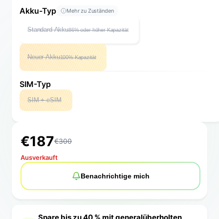
Akku-Typ
Mehr zu Zuständen
Standard Akku
86% oder höher Kapazität
Neuer Akku
100% Kapazität
SIM-Typ
SIM + eSIM
€
1
8
7
€
300
Ausverkauft
Benachrichtige mich
Spare bis zu 40 % mit generalüberholten