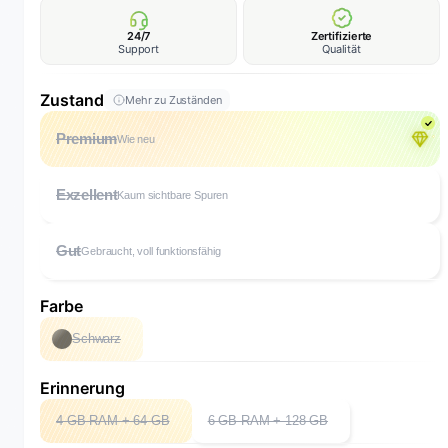
24/7
Zertifizierte
Support
Qualität
Zustand
Mehr zu Zuständen
Premium
Wie neu
Exzellent
Kaum sichtbare Spuren
Gut
Gebraucht, voll funktionsfähig
Farbe
Schwarz
Erinnerung
4 GB RAM + 64 GB
6 GB RAM + 128 GB