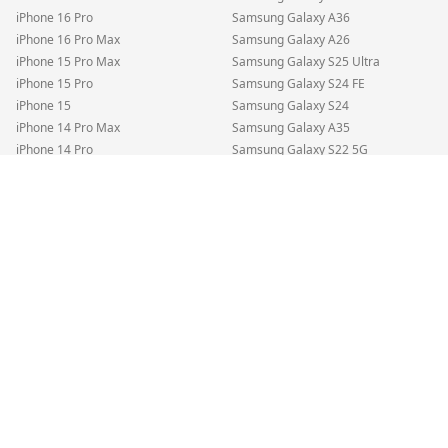
iPhone 16 Pro
Samsung Galaxy A36
iPhone 16 Pro Max
Samsung Galaxy A26
iPhone 15 Pro Max
Samsung Galaxy S25 Ultra
iPhone 15 Pro
Samsung Galaxy S24 FE
iPhone 15
Samsung Galaxy S24
iPhone 14 Pro Max
Samsung Galaxy A35
iPhone 14 Pro
Samsung Galaxy S22 5G
iPhone 14
Samsung Galaxy S25 Edge
Samsung Galaxy A32 5G — 4GB RAM + 64GB Fantastisches Schwarz • SIM
iPhone SE (2022)
Samsung Galaxy A55
eSIM • Neuer Akku
•
Zustand
:
Premium
iPhone 13 Pro Max
Samsung Galaxy A54
€187
€300
Ausverkauft
iPhone 13 Pro
Samsung Galaxy A16
inkl. MwSt.
•
Kostenloser DHL-Versand
iPhone 13
Samsung Galaxy A15
iPhone 13 Mini
Samsung Galaxy A05s
iPhone 12 Pro Max
Samsung Galaxy A25
iPhone 12 Pro
Samsung Galaxy S23
iPhone 12
iPhone 12 Mini
iPhone 11 Pro Max
iPhone 11 Pro
iPhone 11