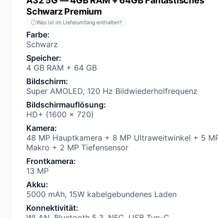
A32 5G — 4GB RAM + 64GB Fantastisches
Schwarz Premium
Was ist im Lieferumfang enthalten?
Farbe
:
Schwarz
Speicher
:
4 GB RAM + 64 GB
Bildschirm
:
Super AMOLED, 120 Hz Bildwiederholfrequenz
Bildschirmauflösung
:
HD+ (1600 x 720)
Kamera
:
48 MP Hauptkamera + 8 MP Ultraweitwinkel + 5 M
Makro + 2 MP Tiefensensor
Frontkamera
:
13 MP
Akku
:
5000 mAh, 15W kabelgebundenes Laden
Konnektivität
:
WLAN, Bluetooth 5.3, NFC, USB Typ-C