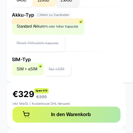
64GB
128GB
256GB
Akku-Typ
Mehr zu Zuständen
Standard Akku
86% oder höher Kapazität
Neuer Akku
100% Kapazität
SIM-Typ
SIM + eSIM
Nur eSIM
€
3
2
9
S
p
a
r
e
€
7
0
€399
inkl. MwSt.
|
Kostenloser DHL-Versand
In den Warenkorb