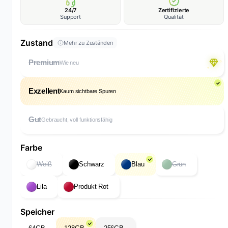
24/7
Zertifizierte
Support
Qualität
Zustand
Mehr zu Zuständen
Premium
Wie neu
Exzellent
Kaum sichtbare Spuren
Gut
Gebraucht, voll funktionsfähig
Farbe
Weiß
Schwarz
Blau
Grün
Lila
Produkt Rot
Speicher