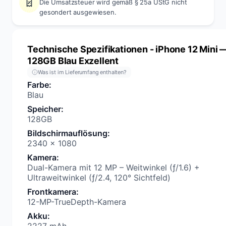
Die Umsatzsteuer wird gemäß § 25a UStG nicht
gesondert ausgewiesen.
Technische Spezifikationen
- iPhone 12 Mini 
128GB Blau Exzellent
Was ist im Lieferumfang enthalten?
Farbe
:
Blau
Speicher
:
128GB
Bildschirmauflösung
:
2340 × 1080
Kamera
:
Dual-Kamera mit 12 MP – Weitwinkel (ƒ/1.6) +
Ultraweitwinkel (ƒ/2.4, 120° Sichtfeld)
Frontkamera
:
12-MP-TrueDepth-Kamera
Akku
: