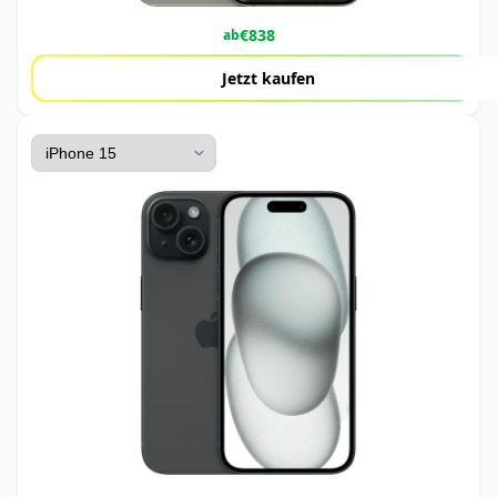
€
838
ab
Jetzt kaufen