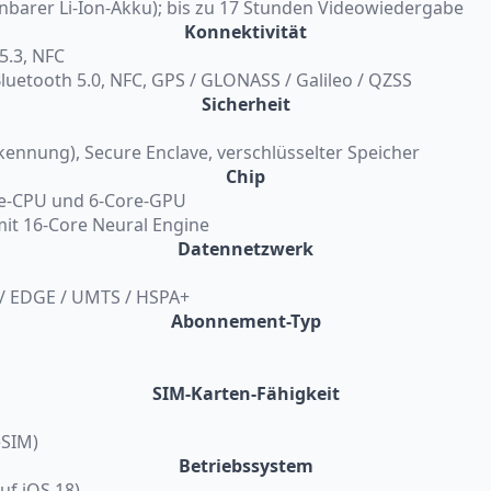
nbarer Li-Ion-Akku); bis zu 17 Stunden Videowiedergabe
Konnektivität
 5.3, NFC
 Bluetooth 5.0, NFC, GPS / GLONASS / Galileo / QZSS
Sicherheit
kennung), Secure Enclave, verschlüsselter Speicher
Chip
re-CPU und 6-Core-GPU
mit 16-Core Neural Engine
Datennetzwerk
 / EDGE / UMTS / HSPA+
Abonnement-Typ
SIM-Karten-Fähigkeit
eSIM)
Betriebssystem
auf iOS 18)