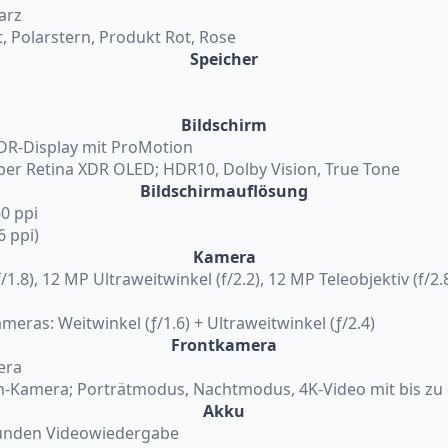
arz
t, Polarstern, Produkt Rot, Rose
Speicher
Bildschirm
XDR-Display mit ProMotion
Super Retina XDR OLED; HDR10, Dolby Vision, True Tone
Bildschirmauflösung
60 ppi
6 ppi)
Kamera
1.8), 12 MP Ultraweitwinkel (f/2.2), 12 MP Teleobjektiv (f/2.
eras: Weitwinkel (ƒ/1.6) + Ultraweitwinkel (ƒ/2.4)
Frontkamera
era
h-Kamera; Porträtmodus, Nachtmodus, 4K-Video mit bis zu 
Akku
tunden Videowiedergabe