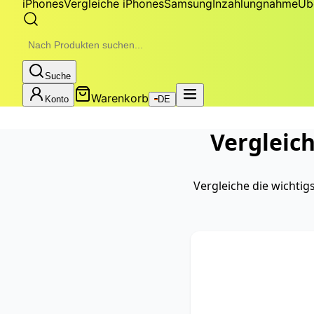
iPhones
Vergleiche iPhones
Samsung
Inzahlungnahme
Üb
Suche
Warenkorb
Konto
DE
Vergleic
Vergleiche die wichti