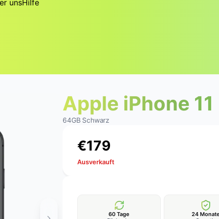
er uns
Hilfe
Apple iPhone 11
64GB Schwarz
€
1
7
9
Ausverkauft
60 Tage
24 Monat