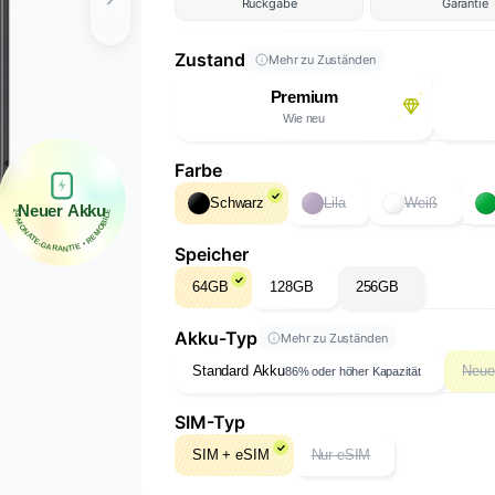
Rückgabe
Garantie
Zustand
Mehr zu Zuständen
Premium
Wie neu
Farbe
Schwarz
Lila
Weiß
Neuer Akku
24-MONATE-GARANTIE • REMOBILE
Speicher
64GB
128GB
256GB
Akku-Typ
Mehr zu Zuständen
Standard Akku
Neue
86% oder höher Kapazität
SIM-Typ
SIM + eSIM
Nur eSIM