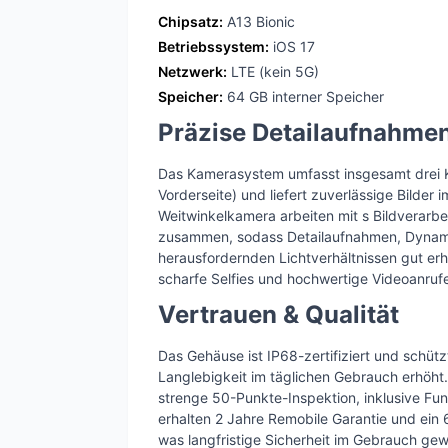
Chipsatz:
A13 Bionic
Betriebssystem:
iOS 17
Netzwerk:
LTE (kein 5G)
Speicher:
64 GB interner Speicher
Präzise Detailaufnahme
Das Kamerasystem umfasst insgesamt drei K
Vorderseite) und liefert zuverlässige Bilder 
Weitwinkelkamera arbeiten mit s Bildverar
zusammen, sodass Detailaufnahmen, Dynam
herausfordernden Lichtverhältnissen gut erh
scharfe Selfies und hochwertige Videoanruf
Vertrauen & Qualität
Das Gehäuse ist IP68-zertifiziert und schütz
Langlebigkeit im täglichen Gebrauch erhöht.
strenge 50-Punkte-Inspektion, inklusive Fu
erhalten 2 Jahre Remobile Garantie und ein
was langfristige Sicherheit im Gebrauch gewä