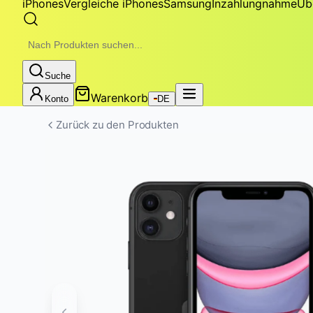
iPhones
Vergleiche iPhones
Samsung
Inzahlungnahme
Üb
Suche
Warenkorb
Konto
DE
Zurück zu den Produkten