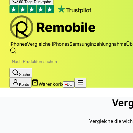
60-Tage Rückgabe
iPhones
Vergleiche iPhones
Samsung
Inzahlungnahme
Üb
Suche
Warenkorb
Konto
DE
Ver
Vergleiche die wic