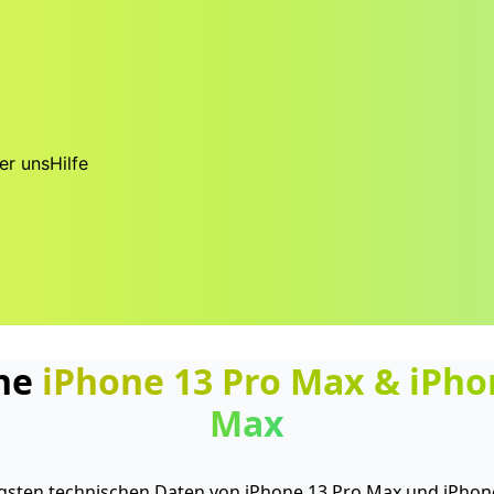
er uns
Hilfe
che
iPhone 13 Pro Max
&
iPho
Max
tigsten technischen Daten von iPhone 13 Pro Max und iPhon