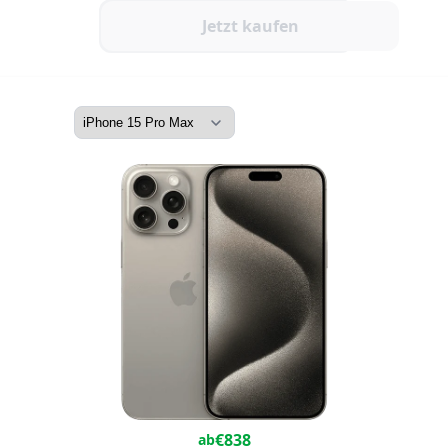
Jetzt kaufen
€
838
ab