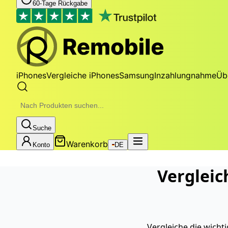
60-Tage Rückgabe
iPhones
Vergleiche iPhones
Samsung
Inzahlungnahme
Üb
Suche
Warenkorb
Konto
DE
Verglei
Vergleiche die wich