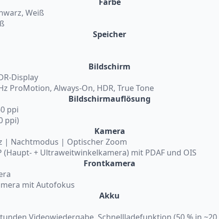
Farbe
Schwarz, Weiß
iß
Speicher
Bildschirm
XDR-Display
 Hz ProMotion, Always-On, HDR, True Tone
Bildschirmauflösung
60 ppi
0 ppi)
Kamera
litz | Nachtmodus | Optischer Zoom
 (Haupt- + Ultraweitwinkelkamera) mit PDAF und OIS
Frontkamera
era
amera mit Autofokus
Akku
Stunden Videowiedergabe, Schnellladefunktion (50 % in ~20