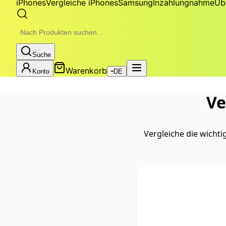
iPhones
Vergleiche iPhones
Samsung
Inzahlungnahme
Üb
Suche
Warenkorb
Konto
DE
Ve
Vergleiche die wicht