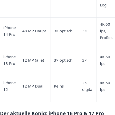
Log
4K 60
iPhone
48 MP Haupt
3× optisch
3×
fps,
14 Pro
ProRes
iPhone
4K 60
12 MP (alle)
3× optisch
3×
13 Pro
fps
iPhone
2×
4K 60
12 MP Dual
Keins
12
digital
fps
Der aktuelle König: iPhone 16 Pro & 17 Pro