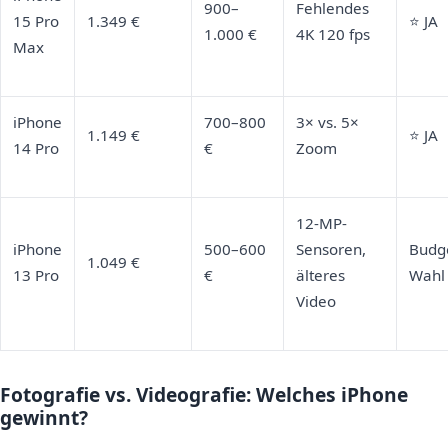
900–
Fehlendes
15 Pro
1.349 €
⭐ JA
1.000 €
4K 120 fps
Max
iPhone
700–800
3× vs. 5×
1.149 €
⭐ JA
14 Pro
€
Zoom
12-MP-
iPhone
500–600
Sensoren,
Budg
1.049 €
13 Pro
€
älteres
Wahl
Video
Fotografie vs. Videografie: Welches iPhone
gewinnt?